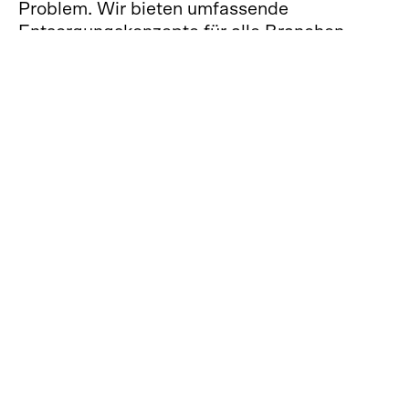
Problem. Wir bieten umfassende 
Entsorgungskonzepte für alle Branchen 
inklusive Beratung vor Ort und 
Implementierung der Prozesse. 
Datenvernichtung
Ob Akten und Unterlagen in Papierform oder 
digitale Datenträger – wir erledigen 
professionelle Datenvernichtung gemäß 
DSGVO, Bundesdatenschutzgesetz und DIN 
66399. Zuverlässig, diskret und 
datenschutzkonform.